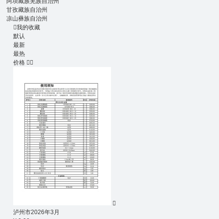
阿坝藏族羌族自治州
甘孜藏族自治州
凉山彝族自治州

我的收藏
默认
最新
最热
价格



泸州市2026年3月