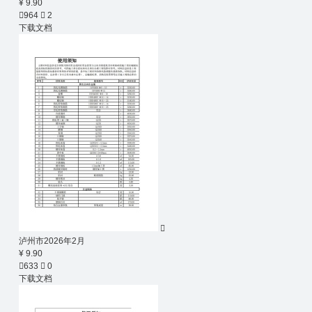
¥ 9.90

964

2
下载文档

泸州市2026年2月
¥ 9.90

633

0
下载文档