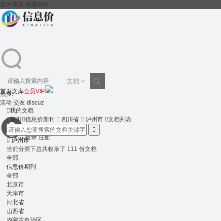
设为首页
收藏本站
文档
首页
文库
会员VIP
热搜:
搜
活动
交友
discuz

我的文档

首页

信息价期刊

四川省

泸州市

文档列表

登录
注册
索

泸州市
当前分类下总共收录了 111 份文档
全部
信息价期刊
全部
北京市
天津市
河北省
山西省
内蒙古自治区