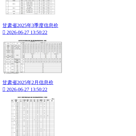
甘肃省2025年3季度信息价

2026-06-27 13:50:22
甘肃省2025年2月信息价

2026-06-27 13:50:22