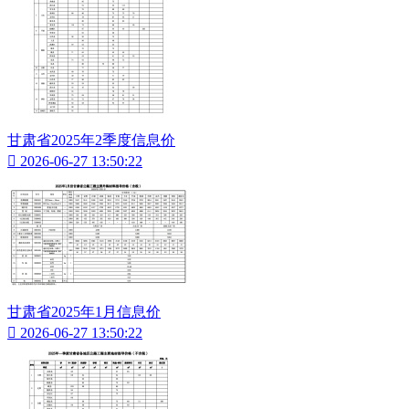
甘肃省2025年2季度信息价

2026-06-27 13:50:22
甘肃省2025年1月信息价

2026-06-27 13:50:22