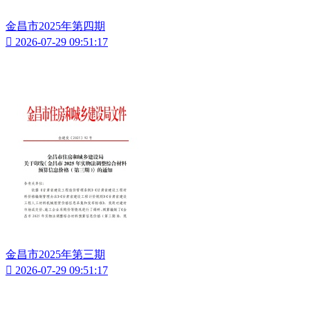
金昌市2025年第四期

2026-07-29 09:51:17
金昌市2025年第三期

2026-07-29 09:51:17