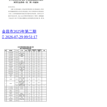
金昌市2025年第二期

2026-07-29 09:51:17