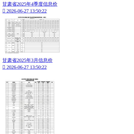
甘肃省2025年4季度信息价

2026-06-27 13:50:22
甘肃省2025年3月信息价

2026-06-27 13:50:22