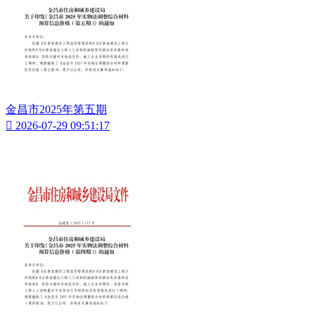
金昌市2025年第五期

2026-07-29 09:51:17