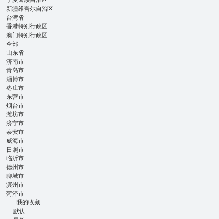
宁夏回族自治区
新疆维吾尔自治区
台湾省
香港特别行政区
澳门特别行政区
全部
山东省
济南市
青岛市
淄博市
枣庄市
东营市
烟台市
潍坊市
济宁市
泰安市
威海市
日照市
临沂市
德州市
聊城市
滨州市
菏泽市

我的收藏
默认