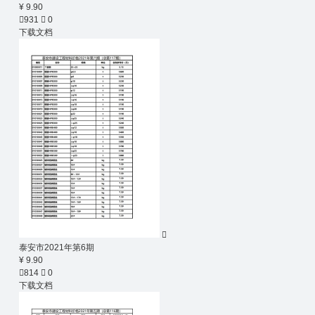
¥ 9.90

931

0
下载文档

泰安市2021年第6期
¥ 9.90

814

0
下载文档