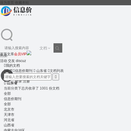
设为首页
收藏本站
文档
首页
文库
会员VIP
热搜:
搜
活动
交友
discuz

我的文档

首页

信息价期刊

山东省

文档列表

登录
注册
索

山东省
当前分类下总共收录了 1001 份文档
全部
信息价期刊
全部
北京市
天津市
河北省
山西省
内蒙古自治区