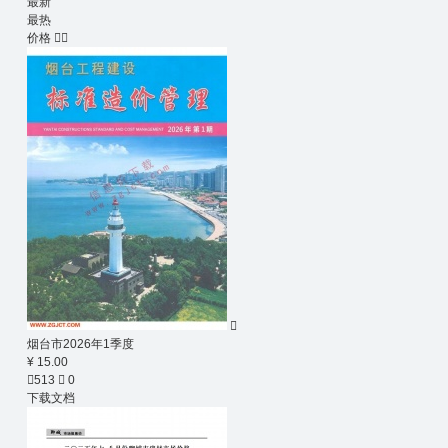
最新
最热
价格



烟台市2026年1季度
¥ 15.00

513

0
下载文档