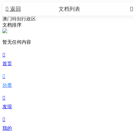


返回
文档列表
澳门特别行政区
文档排序
暂无任何内容

首页

分类

发现

我的