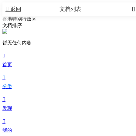


返回
文档列表
香港特别行政区
文档排序
暂无任何内容

首页

分类

发现

我的