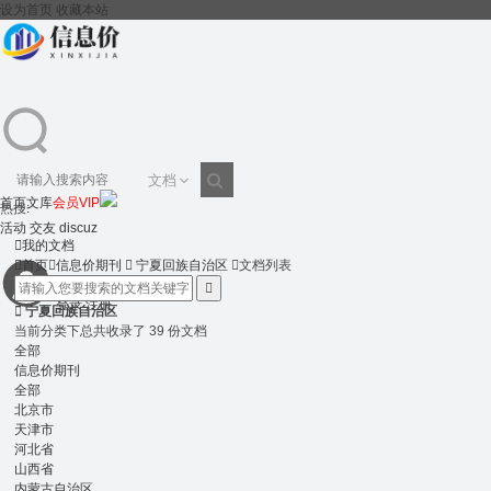
设为首页
收藏本站
文档
首页
文库
会员VIP
热搜:
搜
活动
交友
discuz

我的文档

首页

信息价期刊

宁夏回族自治区

文档列表

登录
注册
索

宁夏回族自治区
当前分类下总共收录了 39 份文档
全部
信息价期刊
全部
北京市
天津市
河北省
山西省
内蒙古自治区