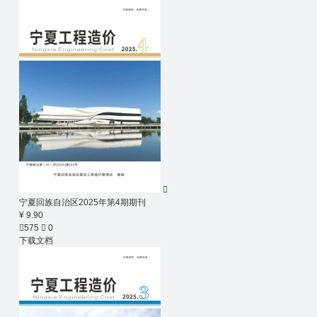

宁夏回族自治区2025年第4期期刊
¥ 9.90

575

0
下载文档