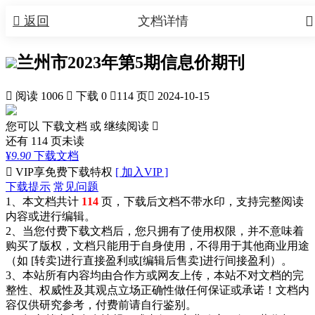


返回
文档详情
兰州市2023年第5期信息价期刊

阅读 1006

下载 0

114 页

2024-10-15
您可以 下载文档 或
继续阅读

还有
114
页未读
¥
9.90
下载文档

VIP享免费下载特权
[ 加入VIP ]
下载提示
常见问题
1、本文档共计
114
页，下载后文档不带水印，支持完整阅读
内容或进行编辑。
2、当您付费下载文档后，您只拥有了使用权限，并不意味着
购买了版权，文档只能用于自身使用，不得用于其他商业用途
（如 [转卖]进行直接盈利或[编辑后售卖]进行间接盈利）。
3、本站所有内容均由合作方或网友上传，本站不对文档的完
整性、权威性及其观点立场正确性做任何保证或承诺！文档内
容仅供研究参考，付费前请自行鉴别。