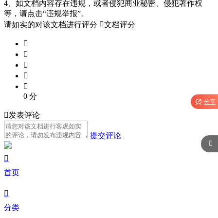
4、如文档内容存在违规，或者侵犯商业秘密、侵犯著作权
等，请点击“违规举报”。
请如实的对该文档进行评分

文档评分





0
分

分享

发表评论
提交评论


首页

分类