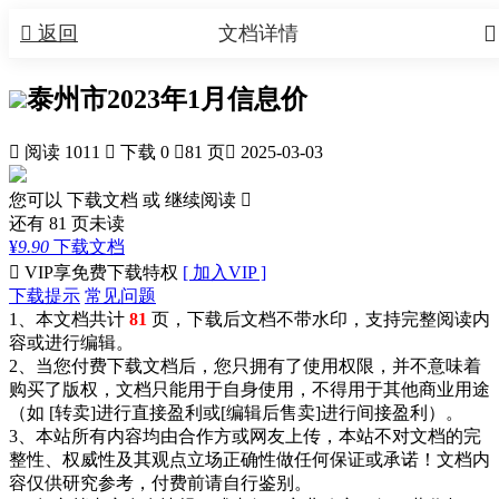


返回
文档详情
泰州市2023年1月信息价

阅读 1011

下载 0

81 页

2025-03-03
您可以 下载文档 或
继续阅读

还有
81
页未读
¥
9.90
下载文档

VIP享免费下载特权
[ 加入VIP ]
下载提示
常见问题
1、本文档共计
81
页，下载后文档不带水印，支持完整阅读内
容或进行编辑。
2、当您付费下载文档后，您只拥有了使用权限，并不意味着
购买了版权，文档只能用于自身使用，不得用于其他商业用途
（如 [转卖]进行直接盈利或[编辑后售卖]进行间接盈利）。
3、本站所有内容均由合作方或网友上传，本站不对文档的完
整性、权威性及其观点立场正确性做任何保证或承诺！文档内
容仅供研究参考，付费前请自行鉴别。