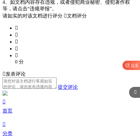
4、如文档内容存在违规，或者侵犯商业秘密、侵犯著作权
等，请点击“违规举报”。
请如实的对该文档进行评分

文档评分





0
分

分享

发表评论
提交评论


首页

分类