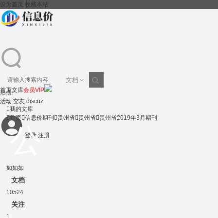
设为首页
收藏本站
文档
首页
文库
会员VIP
热搜:
搜
活动
交友
discuz

我的文库

首页

信息价期刊

贵州省

贵州省

贵州省2019年3月期刊
登录
注册
索
如如如
文档
10524
关注
1