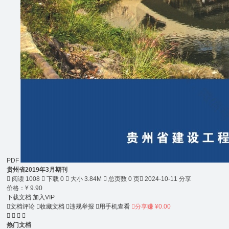
PDF
贵州省2019年3月期刊

阅读 1008

下载 0

大小 3.84M

总页数 0 页

2024-10-11 分享
价格：
¥
9.90
下载文档
加入VIP

文档评论

收藏文档

违规举报

用手机查看

分享赚 ¥0.00




热门文档