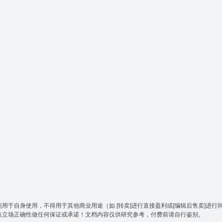
于自身使用，不得用于其他商业用途（如 [转卖]进行直接盈利或[编辑后售卖]进行
点立场正确性做任何保证或承诺！文档内容仅供研究参考，付费前请自行鉴别。