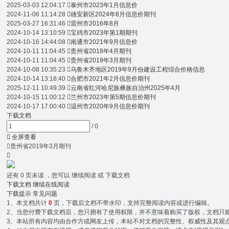
2025-03-03 12:04:17

泰州市2023年1月信息价
2024-11-06 11:14:28

雄安新区2024年8月信息价期刊
2025-03-27 16:31:46

雷州市2016年8月
2024-10-14 13:10:59

宝鸡市2023年第1期期刊
2024-10-16 14:44:08

南通市2021年9月信息价
2024-10-11 11:04:45

贵州省2018年4月期刊
2024-10-11 11:04:45

贵州省2019年3月期刊
2024-10-08 10:35:23

乌鲁木齐地区2019年9月份建设工程综合价格信息
2024-10-14 13:18:40

合肥市2021年2月信息价期刊
2025-12-11 10:49:39

云南省红河哈尼族彝族自治州2025年4月
2024-10-15 11:00:12

兰州市2023年第5期信息价期刊
2024-10-17 17:00:40

温州市2020年9月信息价期刊
下载文档
/
0

全屏查看

贵州省2019年3月期刊

还有
0
页未读 ，您可以 继续阅读 或 下载文档
下载文档
继续在线阅读
下载提示
常见问题
1、本文档共计
0
页，下载后文档不带水印，支持完整阅读内容或进行编辑。
2、当您付费下载文档后，您只拥有了使用权限，并不意味着购买了版权，文档只能用
3、本站所有内容均由合作方或网友上传，本站不对文档的完整性、权威性及其观