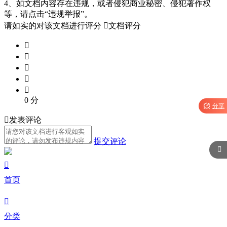
4、如文档内容存在违规，或者侵犯商业秘密、侵犯著作权
等，请点击“违规举报”。
请如实的对该文档进行评分

文档评分





0
分

分享

发表评论
提交评论


首页

分类