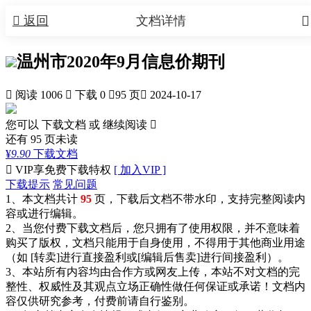


返回
文档详情
温州市2020年9月信息价期刊

阅读 1006

下载 0

95 页

2024-10-17
您可以 下载文档 或
继续阅读

还有
95
页未读
¥
9.90
下载文档

VIP享免费下载特权
[ 加入VIP ]
下载提示
常见问题
1、本文档共计
95
页，下载后文档不带水印，支持完整阅读内
容或进行编辑。
2、当您付费下载文档后，您只拥有了使用权限，并不意味着
购买了版权，文档只能用于自身使用，不得用于其他商业用途
（如 [转卖]进行直接盈利或[编辑后售卖]进行间接盈利）。
3、本站所有内容均由合作方或网友上传，本站不对文档的完
整性、权威性及其观点立场正确性做任何保证或承诺！文档内
容仅供研究参考，付费前请自行鉴别。