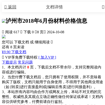


返回
文档详情
泸州市2018年6月份材料价格信息

阅读 617

下载 0

8 页

2024-10-08
您可以 下载文档 或
继续阅读

还有
8
页未读
¥
9.90
下载文档

VIP享免费下载特权
[ 加入VIP ]
下载提示
常见问题
1、本文档共计
8
页，下载后文档不带水印，支持完整阅读内
容或进行编辑。
2、当您付费下载文档后，您只拥有了使用权限，并不意味着
购买了版权，文档只能用于自身使用，不得用于其他商业用途
（如 [转卖]进行直接盈利或[编辑后售卖]进行间接盈利）。
3、本站所有内容均由合作方或网友上传，本站不对文档的完
整性、权威性及其观点立场正确性做任何保证或承诺！文档内
容仅供研究参考，付费前请自行鉴别。