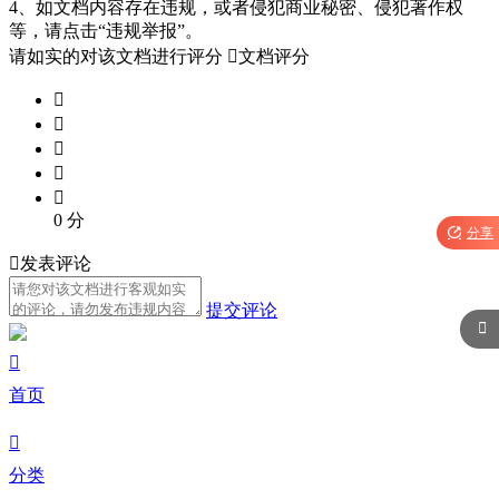
4、如文档内容存在违规，或者侵犯商业秘密、侵犯著作权
等，请点击“违规举报”。
请如实的对该文档进行评分

文档评分





0
分

分享

发表评论
提交评论


首页

分类