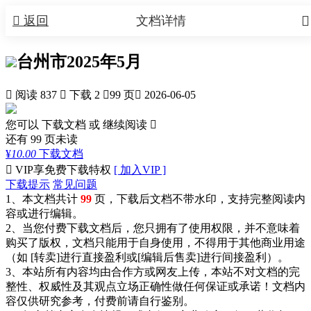


返回
文档详情
台州市2025年5月

阅读 837

下载 2

99 页

2026-06-05
您可以 下载文档 或
继续阅读

还有
99
页未读
¥
10.00
下载文档

VIP享免费下载特权
[ 加入VIP ]
下载提示
常见问题
1、本文档共计
99
页，下载后文档不带水印，支持完整阅读内
容或进行编辑。
2、当您付费下载文档后，您只拥有了使用权限，并不意味着
购买了版权，文档只能用于自身使用，不得用于其他商业用途
（如 [转卖]进行直接盈利或[编辑后售卖]进行间接盈利）。
3、本站所有内容均由合作方或网友上传，本站不对文档的完
整性、权威性及其观点立场正确性做任何保证或承诺！文档内
容仅供研究参考，付费前请自行鉴别。