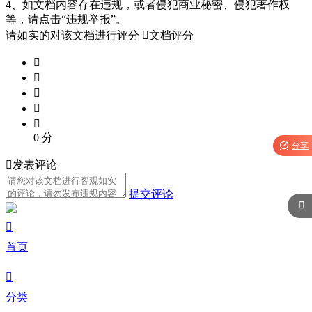
4、如文档内容存在违规，或者侵犯商业秘密、侵犯著作权
等，请点击“违规举报”。
请如实的对该文档进行评分

文档评分





0
分

分享

发表评论
提交评论


首页

分类