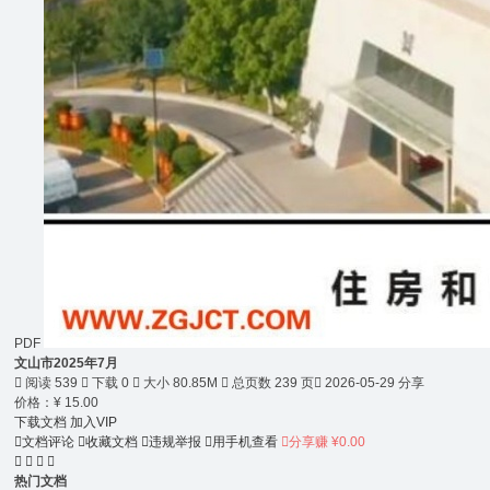
PDF
文山市2025年7月

阅读 539

下载 0

大小 80.85M

总页数 239 页

2026-05-29 分享
价格：
¥
15.00
下载文档
加入VIP

文档评论

收藏文档

违规举报

用手机查看

分享赚 ¥0.00




热门文档