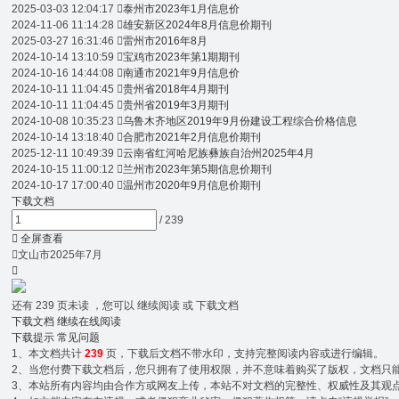
2025-03-03 12:04:17

泰州市2023年1月信息价
2024-11-06 11:14:28

雄安新区2024年8月信息价期刊
2025-03-27 16:31:46

雷州市2016年8月
2024-10-14 13:10:59

宝鸡市2023年第1期期刊
2024-10-16 14:44:08

南通市2021年9月信息价
2024-10-11 11:04:45

贵州省2018年4月期刊
2024-10-11 11:04:45

贵州省2019年3月期刊
2024-10-08 10:35:23

乌鲁木齐地区2019年9月份建设工程综合价格信息
2024-10-14 13:18:40

合肥市2021年2月信息价期刊
2025-12-11 10:49:39

云南省红河哈尼族彝族自治州2025年4月
2024-10-15 11:00:12

兰州市2023年第5期信息价期刊
2024-10-17 17:00:40

温州市2020年9月信息价期刊
下载文档
/
239

全屏查看

文山市2025年7月

还有
239
页未读 ，您可以 继续阅读 或 下载文档
下载文档
继续在线阅读
下载提示
常见问题
1、本文档共计
239
页，下载后文档不带水印，支持完整阅读内容或进行编辑。
2、当您付费下载文档后，您只拥有了使用权限，并不意味着购买了版权，文档只能用
3、本站所有内容均由合作方或网友上传，本站不对文档的完整性、权威性及其观