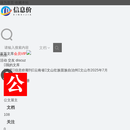
设为首页
收藏本站
文档
首页
文库
会员VIP
热搜:
搜
活动
交友
discuz

我的文库

首页

信息价期刊

云南省

文山壮族苗族自治州

文山市2025年7月
登录
注册
索
公文屋主
文档
108
关注
0