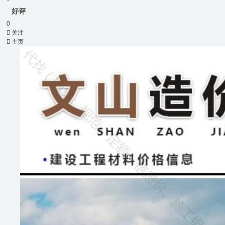
好评
0

关注

主页