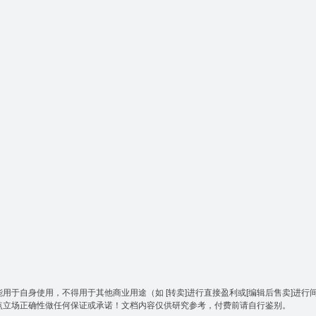
于自身使用，不得用于其他商业用途（如 [转卖]进行直接盈利或[编辑后售卖]进行
点立场正确性做任何保证或承诺！文档内容仅供研究参考，付费前请自行鉴别。