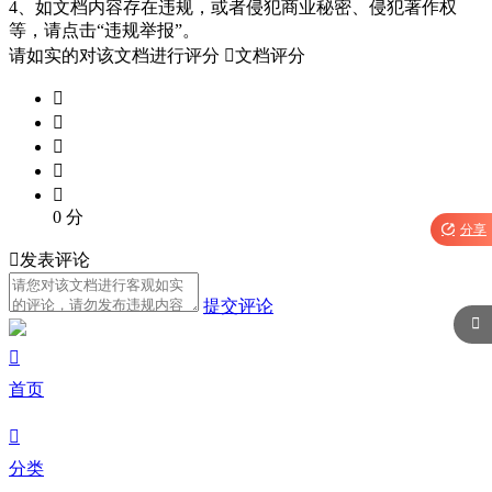
4、如文档内容存在违规，或者侵犯商业秘密、侵犯著作权
等，请点击“违规举报”。
请如实的对该文档进行评分

文档评分





0
分

分享

发表评论
提交评论


首页

分类