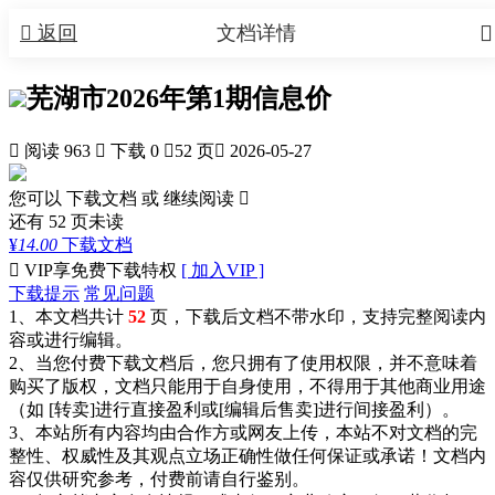


返回
文档详情
芜湖市2026年第1期信息价

阅读 963

下载 0

52 页

2026-05-27
您可以 下载文档 或
继续阅读

还有
52
页未读
¥
14.00
下载文档

VIP享免费下载特权
[ 加入VIP ]
下载提示
常见问题
1、本文档共计
52
页，下载后文档不带水印，支持完整阅读内
容或进行编辑。
2、当您付费下载文档后，您只拥有了使用权限，并不意味着
购买了版权，文档只能用于自身使用，不得用于其他商业用途
（如 [转卖]进行直接盈利或[编辑后售卖]进行间接盈利）。
3、本站所有内容均由合作方或网友上传，本站不对文档的完
整性、权威性及其观点立场正确性做任何保证或承诺！文档内
容仅供研究参考，付费前请自行鉴别。