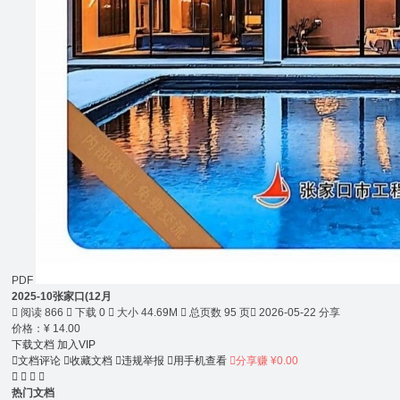
PDF
2025-10张家口(12月

阅读 866

下载 0

大小 44.69M

总页数 95 页

2026-05-22 分享
价格：
¥
14.00
下载文档
加入VIP

文档评论

收藏文档

违规举报

用手机查看

分享赚 ¥0.00




热门文档