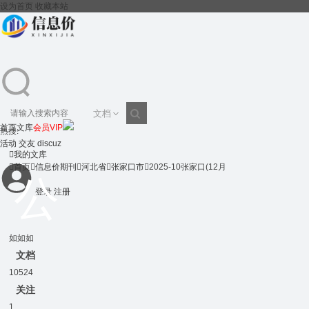
设为首页
收藏本站
文档
首页
文库
会员VIP
热搜:
搜
活动
交友
discuz

我的文库

首页

信息价期刊

河北省

张家口市

2025-10张家口(12月
登录
注册
索
如如如
文档
10524
关注
1