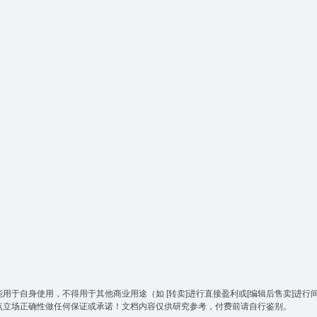
于自身使用，不得用于其他商业用途（如 [转卖]进行直接盈利或[编辑后售卖]进行
点立场正确性做任何保证或承诺！文档内容仅供研究参考，付费前请自行鉴别。