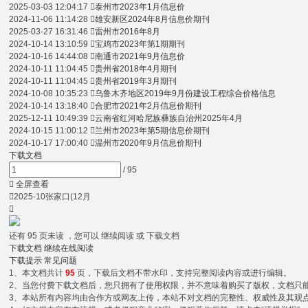
2025-03-03 12:04:17

泰州市2023年1月信息价
2024-11-06 11:14:28

雄安新区2024年8月信息价期刊
2025-03-27 16:31:46

雷州市2016年8月
2024-10-14 13:10:59

宝鸡市2023年第1期期刊
2024-10-16 14:44:08

南通市2021年9月信息价
2024-10-11 11:04:45

贵州省2018年4月期刊
2024-10-11 11:04:45

贵州省2019年3月期刊
2024-10-08 10:35:23

乌鲁木齐地区2019年9月份建设工程综合价格信息
2024-10-14 13:18:40

合肥市2021年2月信息价期刊
2025-12-11 10:49:39

云南省红河哈尼族彝族自治州2025年4月
2024-10-15 11:00:12

兰州市2023年第5期信息价期刊
2024-10-17 17:00:40

温州市2020年9月信息价期刊
下载文档
/
95

全屏查看

2025-10张家口(12月

还有
95
页未读 ，您可以 继续阅读 或 下载文档
下载文档
继续在线阅读
下载提示
常见问题
1、本文档共计
95
页，下载后文档不带水印，支持完整阅读内容或进行编辑。
2、当您付费下载文档后，您只拥有了使用权限，并不意味着购买了版权，文档只能用
3、本站所有内容均由合作方或网友上传，本站不对文档的完整性、权威性及其观