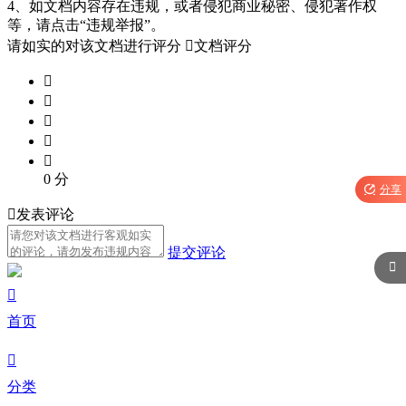
4、如文档内容存在违规，或者侵犯商业秘密、侵犯著作权
等，请点击“违规举报”。
请如实的对该文档进行评分

文档评分





0
分

分享

发表评论
提交评论


首页

分类