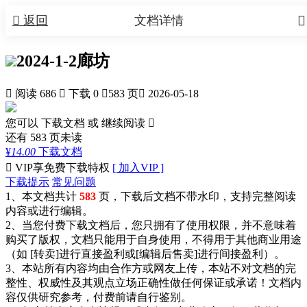


返回
文档详情
2024-1-2廊坊

阅读 686

下载 0

583 页

2026-05-18
您可以 下载文档 或
继续阅读

还有
583
页未读
¥
14.00
下载文档

VIP享免费下载特权
[ 加入VIP ]
下载提示
常见问题
1、本文档共计
583
页，下载后文档不带水印，支持完整阅读
内容或进行编辑。
2、当您付费下载文档后，您只拥有了使用权限，并不意味着
购买了版权，文档只能用于自身使用，不得用于其他商业用途
（如 [转卖]进行直接盈利或[编辑后售卖]进行间接盈利）。
3、本站所有内容均由合作方或网友上传，本站不对文档的完
整性、权威性及其观点立场正确性做任何保证或承诺！文档内
容仅供研究参考，付费前请自行鉴别。