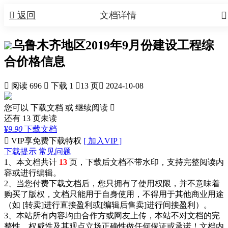


返回
文档详情
乌鲁木齐地区2019年9月份建设工程综
合价格信息

阅读 696

下载 1

13 页

2024-10-08
您可以 下载文档 或
继续阅读

还有
13
页未读
¥
9.90
下载文档

VIP享免费下载特权
[ 加入VIP ]
下载提示
常见问题
1、本文档共计
13
页，下载后文档不带水印，支持完整阅读内
容或进行编辑。
2、当您付费下载文档后，您只拥有了使用权限，并不意味着
购买了版权，文档只能用于自身使用，不得用于其他商业用途
（如 [转卖]进行直接盈利或[编辑后售卖]进行间接盈利）。
3、本站所有内容均由合作方或网友上传，本站不对文档的完
整性、权威性及其观点立场正确性做任何保证或承诺！文档内