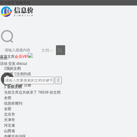
设为首页
收藏本站
文档
首页
文库
会员VIP
热搜:
搜
活动
交友
discuz

我的文档

首页

文档列表

登录
注册
索

全部文档
当前文库总共收录了 78638 份文档
全部
信息价期刊
全部
北京市
天津市
河北省
山西省
内蒙古自治区