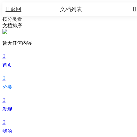


返回
文档列表
按分类看
文档排序
暂无任何内容

首页

分类

发现

我的